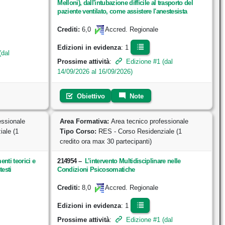
Melloni), dall'intubazione difficile al trasporto del
paziente ventilato, come assistere l'anestesista
6,0
Crediti:
Accred. Regionale
Edizioni in evidenza
: 1
(dal
Prossime attività
:
Edizione #1 (dal
14/09/2026 al 16/09/2026)
Obiettivo
Note
essionale
Area Formativa:
Area tecnico professionale
ale (1
Tipo Corso:
RES - Corso Residenziale (1
credito ora max 30 partecipanti)
enti teorici e
214954
–
L’intervento Multidisciplinare nelle
testi
Condizioni Psicosomatiche
8,0
Crediti:
Accred. Regionale
Edizioni in evidenza
: 1
Prossime attività
:
Edizione #1 (dal