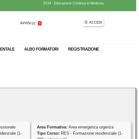
ECM - Educazione Continua in Medicina
ACCEDI
AVVISI
0
ENTALE
ALBO FORMATORI
REGISTRAZIONE
essionale
Area Formativa:
Area emergenza urgenza
denziale (1-
Tipo Corso:
RES - Formazione residenziale (1-