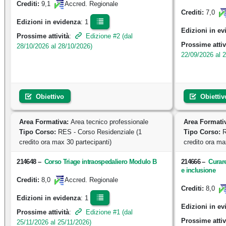
9,1
Crediti:
Accred. Regionale
7,0
Crediti:
Edizioni in evidenza
: 1
Edizioni in ev
Prossime attività
:
Edizione #2 (dal
Prossime attiv
28/10/2026 al 28/10/2026)
22/09/2026 al 
Obiettivo
Obiettiv
Area Formativa:
Area tecnico professionale
Area Formati
Tipo Corso:
RES - Corso Residenziale (1
Tipo Corso:
R
credito ora max 30 partecipanti)
credito ora ma
214648
–
Corso Triage intraospedaliero Modulo B
214666
–
Curare
e inclusione
8,0
Crediti:
Accred. Regionale
8,0
Crediti:
Edizioni in evidenza
: 1
Edizioni in ev
Prossime attività
:
Edizione #1 (dal
Prossime attiv
25/11/2026 al 25/11/2026)