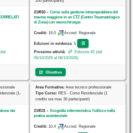
200 partecipanti)
:
214910
–
Corso sulla gestione intraospedaliera del
CORRELATI
trauma maggiore in un CTZ (Centro Traumatologico
di Zona) con neurochirurgia
18,0
Crediti:
Accred. Regionale
Edizioni in evidenza
: 5
(dal
Prossime attività
:
Edizione #2 (dal
05/10/2026 al 06/10/2026)
Obiettivo
essionale
Area Formativa:
Area tecnico professionale
denziale (1-
Tipo Corso:
RES - Corso Residenziale (1
credito ora max 30 partecipanti)
tione dei
214531
–
Ecografia infermieristica: l'utilizzo nella
pratica assistenziale
10,4
Crediti:
Accred. Regionale