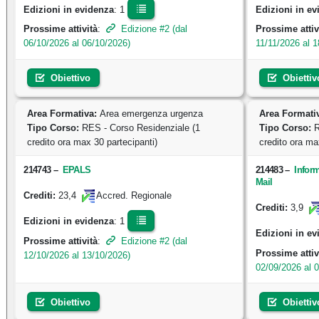
Edizioni in evidenza
: 1
Edizioni in ev
Prossime attività
:
Edizione #2 (dal
Prossime attiv
06/10/2026 al 06/10/2026)
11/11/2026 al 1
Obiettivo
Obiettiv
Area Formativa:
Area emergenza urgenza
Area Formati
Tipo Corso:
RES - Corso Residenziale (1
Tipo Corso:
R
credito ora max 30 partecipanti)
credito ora ma
214743
–
EPALS
214483
–
Inform
Mail
23,4
Crediti:
Accred. Regionale
3,9
Crediti:
Edizioni in evidenza
: 1
Edizioni in ev
Prossime attività
:
Edizione #2 (dal
Prossime attiv
12/10/2026 al 13/10/2026)
02/09/2026 al 
Obiettivo
Obiettiv