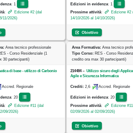
idenza
: 1
Edizioni in evidenza
: 1
ità
:
Edizione #2 (dal
Prossime attività
:
Edizione #2 
8/11/2026)
14/10/2026 al 14/10/2026)
o
Obiettivo
va:
Area tecnico professionale
Area Formativa:
Area tecnico prof
ES - Corso Residenziale (1
Tipo Corso:
RES - Corso Residenzi
x 30 partecipanti)
credito ora max 30 partecipanti)
atica di base - utilizzo di Carbonio
214484
–
Utilizzo sicuro degli Applica
Agile e Sicurezza Informatica
2,6
Accred. Regionale
Crediti:
Accred. Regionale
idenza
: 20
Edizioni in evidenza
: 20
ità
:
Edizione #11 (dal
Prossime attività
:
Edizione #11
02/09/2026)
02/09/2026 al 02/09/2026)
o
Obiettivo