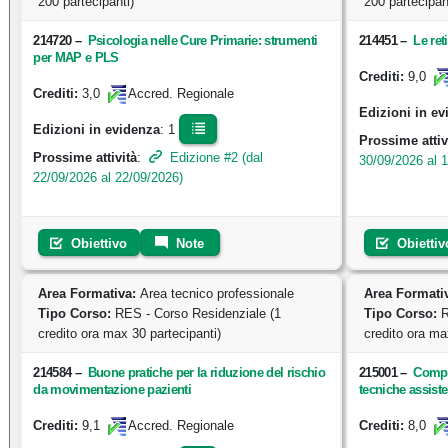
200 partecipanti)
200 partecipan
214720
–
Psicologia nelle Cure Primarie: strumenti
214451
–
Le ret
per MAP e PLS
9,0
Crediti:
3,0
Crediti:
Accred. Regionale
Edizioni in ev
Edizioni in evidenza
: 1
Prossime attiv
Prossime attività
:
Edizione #2 (dal
30/09/2026 al 
22/09/2026 al 22/09/2026)
Obiettivo
Note
Obiettiv
Area Formativa:
Area tecnico professionale
Area Formati
Tipo Corso:
RES - Corso Residenziale (1
Tipo Corso:
R
credito ora max 30 partecipanti)
credito ora ma
214584
–
Buone pratiche per la riduzione del rischio
215001
–
Compe
da movimentazione pazienti
tecniche assiste
9,1
8,0
Crediti:
Accred. Regionale
Crediti: