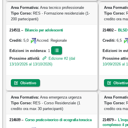
Area Formativa:
Area tecnico professionale
Area Formati
Tipo Corso:
RES - Formazione residenziale (1-
Tipo Corso:
R
200 partecipanti)
credito ora ma
214511
–
Bilancio per adolescenti
214802
–
BLSD 
5,0
6,5
Crediti:
Accred. Regionale
Crediti:
Edizioni in evidenza
: 1
Edizioni in ev
Prossime attività
:
Edizione #2 (dal
Prossime attiv
13/10/2026 al 13/10/2026)
10/09/2026 al 
Obiettivo
Obiettiv
Area Formativa:
Area emergenza urgenza
Area Formati
Tipo Corso:
RES - Corso Residenziale (1
Tipo Corso:
R
credito ora max 30 partecipanti)
credito ora ma
214609
–
Corso pratico-teorico di ecografia toracica
214979
–
L'inq
complesso: il p