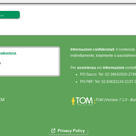
...
Informazioni confidenziali
: il contenut
OMBARDIA
indirettamente, totalmente o parzialme
o
Per
assistenza
e/o
informazioni
contatt
PO Sacco: Tel: 02.39042020-278
PO FBF: Tel: 02.63632124-2137-
CM
TOM (Version 7.1.0 - Bu
Privacy Policy