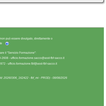
o non può essere divulgato, direttamente o
nte
are il "Servizio Formazione":
8-2608 -
ufficio.formazione.sacco@asst-fbf-sacco.it
2872 -
ufficio.formazione.fbf@asst-fbf-sacco.it
ild: 20260306_162422 - fbf_mi - PROD) - 08/08/2026