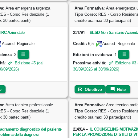
va:
Area emergenza urgenza
Area Formativa:
Area emergenza 
ES - Corso Residenziale (1
Tipo Corso:
RES - Corso Residenzi
x 30 partecipanti)
credito ora max 30 partecipanti)
IRC Aziendale
214794
–
BLSD Non Sanitario Aziend
6,5
Accred. Regionale
Crediti:
Accred. Regionale
idenza
: 3
Edizioni in evidenza
: 1
ità
:
Edizione #5 (dal
Prossime attività
:
Edizione #3 
10/09/2026)
30/09/2026 al 30/09/2026)
o
Obiettivo
Note
va:
Area tecnico professionale
Area Formativa:
Area tecnico prof
ES - Corso Residenziale (1
Tipo Corso:
RES - Corso Residenzi
x 30 partecipanti)
credito ora max 30 partecipanti)
uadramento diagnostico del paziente
214914
–
IL COUNSELING MOTIVAZ
roblema della diagnosi
PER LA PROMOZIONE DI STILI DI VI