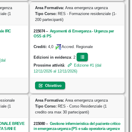
urgenza
Area Formativa:
Area emergenza urgenza
ale (1
Tipo Corso:
RES - Formazione residenziale (1-
200 partecipanti)
ale IRC
215074
–
Argomenti di Emergenza - Urgenza per
OSS di PS
4,0
Crediti:
Accred. Regionale
Edizioni in evidenza
: 2
(dal
Prossime attività
:
Edizione #1 (dal
12/11/2026 al 12/11/2026)
Obiettivo
essionale
Area Formativa:
Area emergenza urgenza
ale (1
Tipo Corso:
RES - Corso Residenziale (1
credito ora max 30 partecipanti)
IONALE BREVE
215080
–
Gestione infermieristica del paziente critico
TA SANI E
in emergenza-urgenza (PS e sala operatoria urgenze