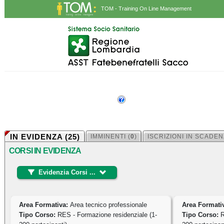
TOM - Training On Line Management
CORSI IN EVIDENZA
IN EVIDENZA (
25
)
IMMINENTI (
0
)
ISCRIZIONI IN SCADEN
CORSI IN EVIDENZA
Evidenzia Corsi ...
Evidenzia Corsi ...
Area Formativa:
Area tecnico professionale
Area Formati
Tipo Corso:
RES - Formazione residenziale (1-
Tipo Corso:
R