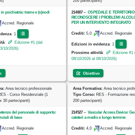
ti)
200 partecipanti)
i in psichiatria: trame e (s)nodi
214807
–
OSPEDALE E TERRITORIO
RICONOSCERE I PROBLEMI ALCOL
PER UN INTERVENTO INTEGRATO
Accred. Regionale
5,0
Crediti:
Accred. Regionale
idenza
: 1
ità
:
Edizione #1 (dal
Edizioni in evidenza
: 1
13/10/2026)
Prossime attività
:
Edizione #1 
08/10/2026 al 08/10/2026)
o
Obiettivo
va:
Area tecnico professionale
Area Formativa:
Area tecnico prof
ES - Corso Residenziale (1
Tipo Corso:
RES - Formazione resi
x 30 partecipanti)
200 partecipanti)
tenze del personale di supporto:
214527
–
Vascular Access Device: Ges
nziali di base
cateteri a medio e lungo termine
4,0
Accred. Regionale
Crediti:
Accred. Regionale