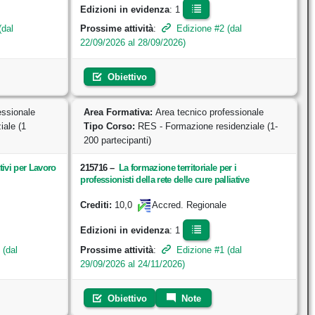
Edizioni in evidenza
: 1
(dal
Prossime attività
:
Edizione #2 (dal
22/09/2026 al 28/09/2026)
Obiettivo
essionale
Area Formativa:
Area tecnico professionale
ale (1
Tipo Corso:
RES - Formazione residenziale (1-
200 partecipanti)
tivi per Lavoro
215716
–
La formazione territoriale per i
professionisti della rete delle cure palliative
10,0
Crediti:
Accred. Regionale
Edizioni in evidenza
: 1
 (dal
Prossime attività
:
Edizione #1 (dal
29/09/2026 al 24/11/2026)
Obiettivo
Note