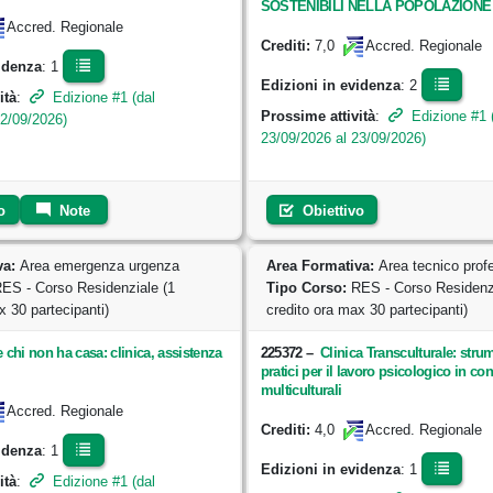
SOSTENIBILI NELLA POPOLAZIONE
Accred. Regionale
7,0
Crediti:
Accred. Regionale
idenza
: 1
Edizioni in evidenza
: 2
ità
:
Edizione #1 (dal
Prossime attività
:
Edizione #1 
22/09/2026)
23/09/2026 al 23/09/2026)
o
Note
Obiettivo
va:
Area emergenza urgenza
Area Formativa:
Area tecnico prof
ES - Corso Residenziale (1
Tipo Corso:
RES - Corso Residenzi
x 30 partecipanti)
credito ora max 30 partecipanti)
 chi non ha casa: clinica, assistenza
225372
–
Clinica Transculturale: strum
pratici per il lavoro psicologico in con
multiculturali
Accred. Regionale
4,0
Crediti:
Accred. Regionale
idenza
: 1
Edizioni in evidenza
: 1
ità
:
Edizione #1 (dal